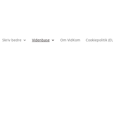
Skriv bedre
Videnbase
Om VidKom
Cookiepolitik (E