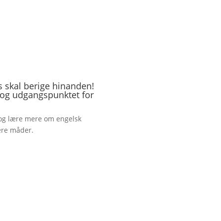
s skal berige hinanden!
 og udgangspunktet for
r og lære mere om engelsk
lere måder.