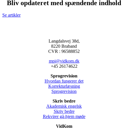
Bliv opdateret med spændende indhold
Se artikler
Langdalsvej 38d,
8220 Braband
CVR : 96588852
mpi@vidkom.dk
+45 26174622
Sprogrevision
Hvordan fungerer det
Korrekturlæsning
Sprogrevision
Skriv bedre
Akademisk engelsk
Skriv bedre
Rekvirer gå-hjem møde
VidKom