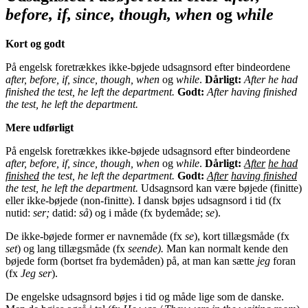
before, if, since, though, when
og
while
Kort og godt
På engelsk foretrækkes ikke-bøjede udsagnsord efter bindeordene
after, before, if, since, though, when
og
while
.
Dårligt:
After he had
finished the test, he left the department.
Godt:
After having finished
the test, he left the department.
Mere udførligt
På engelsk foretrækkes ikke-bøjede udsagnsord efter bindeordene
after, before, if, since, though, when
og
while
.
Dårligt:
After
he had
finished
the test, he left the department.
Godt:
After
having finished
the test, he left the department.
Udsagnsord kan være bøjede (finitte)
eller ikke-bøjede (non-finitte). I dansk bøjes udsagnsord i tid (fx
nutid:
ser;
datid:
så
) og i måde (fx bydemåde;
se
).
De ikke-bøjede former er navnemåde (fx
se
), kort tillægsmåde (fx
set
) og lang tillægsmåde (fx
seende).
Man kan normalt kende den
bøjede form (bortset fra bydemåden) på, at man kan sætte
jeg
foran
(fx
Jeg ser
).
De engelske udsagnsord bøjes i tid og måde lige som de danske.