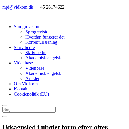
mpi@vidkom.dk
+45 26174622
Sprogrevision
Sprogrevision
Hvordan fungerer det
Korrekturlæsning
Skriv bedre
Skriv bedre
Akademisk engelsk
Videnbase
Videnbase
Akademisk engelsk
Artikler
Om VidKom
Kontakt
Cookiepolitik (EU)
Udsagnsled i ubøjet form efter
after,