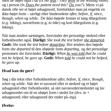
Men de bøjes også i tal (fx
He
was
/ They
were
in the waiting room
)
og i person (fx
Does
the patient need this?
Do
you?
). Mens vi på
dansk ofte ser et bøjet udsagnsord, foretrækker man på engelsk en
ikke-bøjet form – særligt efter bindeordene
after, before, if, since,
though, when
og
while
. De ikke-bøjede former er lang tillægsform
(
e.g. biking
), navneform (e.g.
to bike
) og kort tillægsform (e.g.
biking
).
Når man ændrer sætningen, forsvinder det personlige stedord efter
forholdsordet også.
Dårligt:
She took the test before
she departed
.
Godt:
She took the test before
departing
.
Her ændres den bøjede
form
she departed
til den ubøjede form
departing,
og det personlige
pronomen
she
forsvinder.
Dårligt:
When
he was told
that he could
not be helped, he gave up
.
Godt:
When
told
he could not be helped,
he gave up.
Hvad kan du gøre?
Søg i din tekst efter forholdsordene
after, before, if, since, though,
when
og
while.
Står der et navnord eller et stedord og et bøjet
udsagnsled efter forholdsordet, så slet navneordet/stedordet og lav
udsagnsordet om til en ubøjet form i stedet for (dvs.
to
+
udsagnsord; eller udsagnsord der ender på
–ing
).
Øvelse: