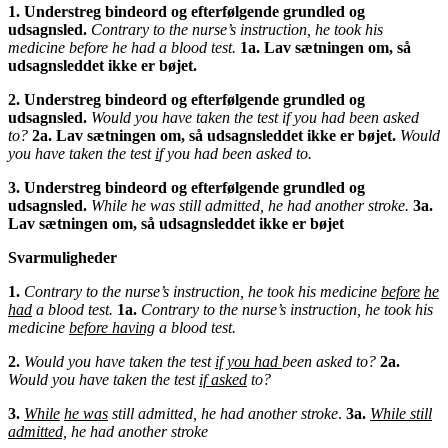
1. Understreg bindeord og efterfølgende grundled og
udsagnsled.
Contrary to the nurse’s instruction, he took his
medicine before he had a blood test.
1a. Lav sætningen om, så
udsagnsleddet ikke er bøjet.
2. Understreg bindeord og efterfølgende grundled og
udsagnsled.
Would you have taken the test if you had been asked
to?
2a.
Lav sætningen om, så udsagnsleddet ikke er bøjet.
Would
you have taken the test
i
f you had been asked to.
3.
Understreg bindeord og efterfølgende grundled og
udsagnsled.
While he was still admitted, he had another stroke.
3a.
Lav sætningen om, så udsagnsleddet ikke er bøjet
Svarmuligheder
1.
Contrary to the nurse’s instruction, he took his medicine
before
he
had
a blood test.
1a.
Contrary to the nurse’s instruction, he took his
medicine
before having
a blood test.
2.
Would you have taken the test
if
you had
been asked to?
2a.
Would you have taken the test
if asked
to?
3.
While
he was
still admitted, he had another stroke
.
3a.
While still
admitted,
he had another stroke