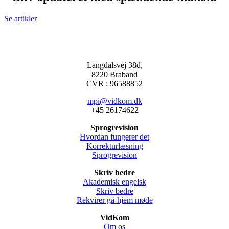
Se artikler
Langdalsvej 38d,
8220 Braband
CVR : 96588852
mpi@vidkom.dk
+45 26174622
Sprogrevision
Hvordan fungerer det
Korrekturlæsning
Sprogrevision
Skriv bedre
Akademisk engelsk
Skriv bedre
Rekvirer gå-hjem møde
VidKom
Om os