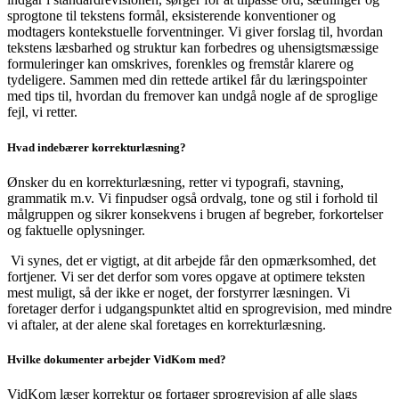
sprogtone til tekstens formål, eksisterende konventioner og
modtagers kontekstuelle forventninger. Vi giver forslag til, hvordan
tekstens læsbarhed og struktur kan forbedres og uhensigtsmæssige
formuleringer kan omskrives, forenkles og fremstår klarere og
tydeligere. Sammen med din rettede artikel får du læringspointer
med tips til, hvordan du fremover kan undgå nogle af de sproglige
fejl, vi retter.
Hvad indebærer korrekturlæsning?
Ønsker du en korrekturlæsning, retter vi typografi, stavning,
grammatik m.v. Vi finpudser også ordvalg, tone og stil i forhold til
målgruppen og sikrer konsekvens i brugen af begreber, forkortelser
og faktuelle oplysninger.
Vi synes, det er vigtigt, at dit arbejde får den opmærksomhed, det
fortjener. Vi ser det derfor som vores opgave at optimere teksten
mest muligt, så der ikke er noget, der forstyrrer læsningen. Vi
foretager derfor i udgangspunktet altid en sprogrevision, med mindre
vi aftaler, at der alene skal foretages en korrekturlæsning.
Hvilke dokumenter arbejder VidKom med?
VidKom læser korrektur og fortager sprogrevision af alle slags