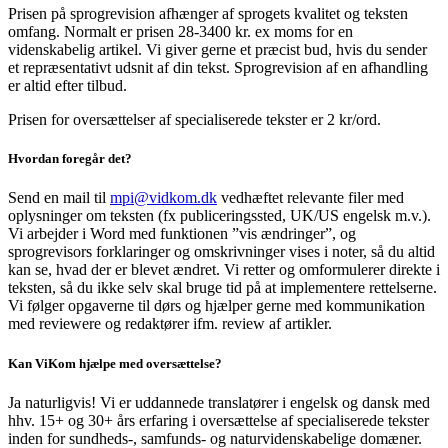
Prisen på sprogrevision afhænger af sprogets kvalitet og teksten
omfang. Normalt er prisen 28-3400 kr. ex moms for en
videnskabelig artikel. Vi giver gerne et præcist bud, hvis du sender
et repræsentativt udsnit af din tekst. Sprogrevision af en afhandling
er altid efter tilbud.
Prisen for oversættelser af specialiserede tekster er 2 kr/ord.
Hvordan foregår det?
Send en mail til
mpi@vidkom.dk
vedhæftet relevante filer med
oplysninger om teksten (fx publiceringssted, UK/US engelsk m.v.).
Vi arbejder i Word med funktionen ”vis ændringer”, og
sprogrevisors forklaringer og omskrivninger vises i noter, så du altid
kan se, hvad der er blevet ændret. Vi retter og omformulerer direkte i
teksten, så du ikke selv skal bruge tid på at implementere rettelserne.
Vi følger opgaverne til dørs og hjælper gerne med kommunikation
med reviewere og redaktører ifm. review af artikler.
Kan ViKom hjælpe med oversættelse?
Ja naturligvis! Vi er uddannede translatører i engelsk og dansk med
hhv. 15+ og 30+ års erfaring i oversættelse af specialiserede tekster
inden for sundheds-, samfunds- og naturvidenskabelige domæner.