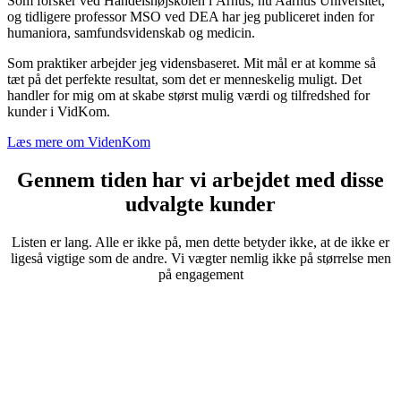
Som forsker ved Handelshøjskolen i Århus, nu Aarhus Universitet,
og tidligere professor MSO ved DEA har jeg publiceret inden for
humaniora, samfundsvidenskab og medicin.
Som praktiker arbejder jeg vidensbaseret. Mit mål er at komme så
tæt på det perfekte resultat, som det er menneskelig muligt. Det
handler for mig om at skabe størst mulig værdi og tilfredshed for
kunder i VidKom.
Læs mere om VidenKom
Gennem tiden har vi arbejdet med disse
udvalgte kunder
Listen er lang. Alle er ikke på, men dette betyder ikke, at de ikke er
ligeså vigtige som de andre. Vi vægter nemlig ikke på størrelse men
på engagement