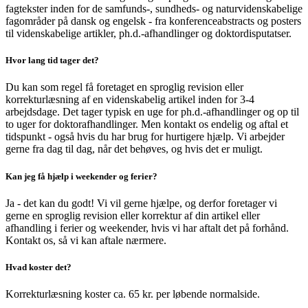
fagtekster inden for de samfunds-, sundheds- og naturvidenskabelige
fagområder på dansk og engelsk - fra konferenceabstracts og posters
til videnskabelige artikler, ph.d.-afhandlinger og doktordisputatser.
Hvor lang tid tager det?
Du kan som regel få foretaget en sproglig revision eller
korrekturlæsning af en videnskabelig artikel inden for 3-4
arbejdsdage. Det tager typisk en uge for ph.d.-afhandlinger og op til
to uger for doktorafhandlinger. Men kontakt os endelig og aftal et
tidspunkt - også hvis du har brug for hurtigere hjælp. Vi arbejder
gerne fra dag til dag, når det behøves, og hvis det er muligt.
Kan jeg få hjælp i weekender og ferier?
Ja - det kan du godt! Vi vil gerne hjælpe, og derfor foretager vi
gerne en sproglig revision eller korrektur af din artikel eller
afhandling i ferier og weekender, hvis vi har aftalt det på forhånd.
Kontakt os, så vi kan aftale nærmere.
Hvad koster det?
Korrekturlæsning koster ca. 65 kr. per løbende normalside.