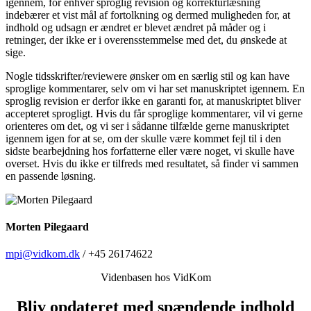
igennem, for enhver sproglig revision og korrekturlæsning
indebærer et vist mål af fortolkning og dermed muligheden for, at
indhold og udsagn er ændret er blevet ændret på måder og i
retninger, der ikke er i overensstemmelse med det, du ønskede at
sige.
Nogle tidsskrifter/reviewere ønsker om en særlig stil og kan have
sproglige kommentarer, selv om vi har set manuskriptet igennem. En
sproglig revision er derfor ikke en garanti for, at manuskriptet bliver
accepteret sprogligt. Hvis du får sproglige kommentarer, vil vi gerne
orienteres om det, og vi ser i sådanne tilfælde gerne manuskriptet
igennem igen for at se, om der skulle være kommet fejl til i den
sidste bearbejdning hos forfatterne eller være noget, vi skulle have
overset. Hvis du ikke er tilfreds med resultatet, så finder vi sammen
en passende løsning.
Morten Pilegaard
mpi@vidkom.dk
/ +45 26174622
Videnbasen hos VidKom
Bliv opdateret med spændende indhold