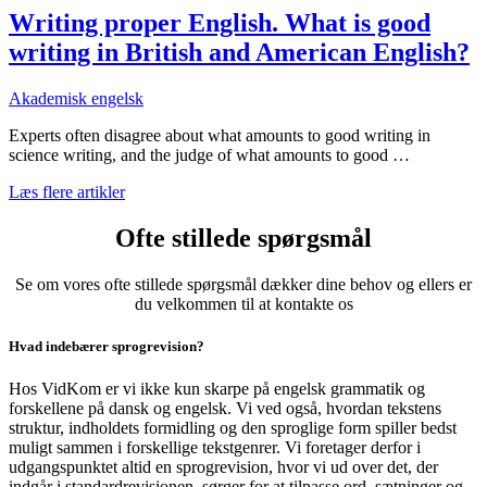
Writing proper English. What is good
writing in British and American English?
Akademisk engelsk
Experts often disagree about what amounts to good writing in
science writing, and the judge of what amounts to good …
Læs flere artikler
Ofte stillede spørgsmål
Se om vores ofte stillede spørgsmål dækker dine behov og ellers er
du velkommen til at kontakte os
Hvad indebærer sprogrevision?
Hos VidKom er vi ikke kun skarpe på engelsk grammatik og
forskellene på dansk og engelsk. Vi ved også, hvordan tekstens
struktur, indholdets formidling og den sproglige form spiller bedst
muligt sammen i forskellige tekstgenrer. Vi foretager derfor i
udgangspunktet altid en sprogrevision, hvor vi ud over det, der
indgår i standardrevisionen, sørger for at tilpasse ord, sætninger og