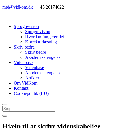
mpi@vidkom.dk
+45 26174622
Sprogrevision
Sprogrevision
Hvordan fungerer det
Korrekturlæsning
Skriv bedre
Skriv bedre
Akademisk engelsk
Videnbase
Videnbase
Akademisk engelsk
Artikler
Om VidKom
Kontakt
Cookiepolitik (EU)
Hjælp til at skrive videnskabelige