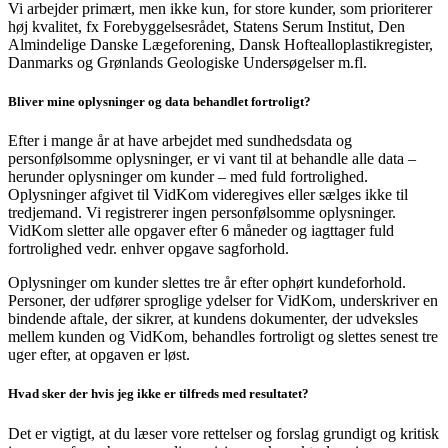
Vi arbejder primært, men ikke kun, for store kunder, som prioriterer
høj kvalitet, fx Forebyggelsesrådet, Statens Serum Institut, Den
Almindelige Danske Lægeforening, Dansk Hoftealloplastikregister,
Danmarks og Grønlands Geologiske Undersøgelser m.fl.
Bliver mine oplysninger og data behandlet fortroligt?
Efter i mange år at have arbejdet med sundhedsdata og
personfølsomme oplysninger, er vi vant til at behandle alle data –
herunder oplysninger om kunder – med fuld fortrolighed.
Oplysninger afgivet til VidKom videregives eller sælges ikke til
tredjemand. Vi registrerer ingen personfølsomme oplysninger.
VidKom sletter alle opgaver efter 6 måneder og iagttager fuld
fortrolighed vedr. enhver opgave sagforhold.
Oplysninger om kunder slettes tre år efter ophørt kundeforhold.
Personer, der udfører sproglige ydelser for VidKom, underskriver en
bindende aftale, der sikrer, at kundens dokumenter, der udveksles
mellem kunden og VidKom, behandles fortroligt og slettes senest tre
uger efter, at opgaven er løst.
Hvad sker der hvis jeg ikke er tilfreds med resultatet?
Det er vigtigt, at du læser vore rettelser og forslag grundigt og kritisk