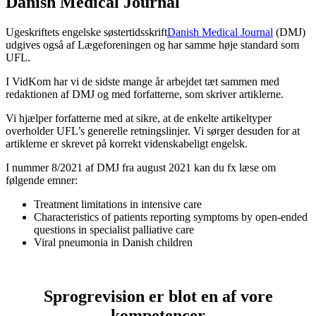
Danish Medical Journal
Ugeskriftets engelske søstertidsskrift
Danish Medical Journal
(DMJ)
udgives også af Lægeforeningen og har samme høje standard som
UFL.
I VidKom har vi de sidste mange år arbejdet tæt sammen med
redaktionen af DMJ og med forfatterne, som skriver artiklerne.
Vi hjælper forfatterne med at sikre, at de enkelte artikeltyper
overholder UFL’s generelle retningslinjer. Vi sørger desuden for at
artiklerne er skrevet på korrekt videnskabeligt engelsk.
I nummer 8/2021 af DMJ fra august 2021 kan du fx læse om
følgende emner:
Treatment limitations in intensive care
Characteristics of patients reporting symptoms by open-ended
questions in specialist palliative care
Viral pneumonia in Danish children
Sprogrevision er blot en af vore
kompetencer