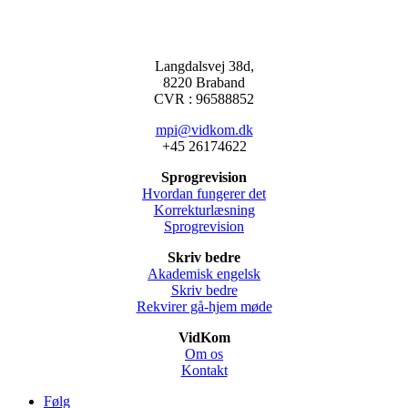
Langdalsvej 38d,
8220 Braband
CVR : 96588852
mpi@vidkom.dk
+45 26174622
Sprogrevision
Hvordan fungerer det
Korrekturlæsning
Sprogrevision
Skriv bedre
Akademisk engelsk
Skriv bedre
Rekvirer gå-hjem møde
VidKom
Om os
Kontakt
Følg