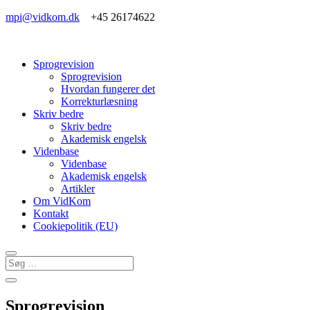
mpi@vidkom.dk
+45 26174622
Sprogrevision
Sprogrevision
Hvordan fungerer det
Korrekturlæsning
Skriv bedre
Skriv bedre
Akademisk engelsk
Videnbase
Videnbase
Akademisk engelsk
Artikler
Om VidKom
Kontakt
Cookiepolitik (EU)
Sprogrevision