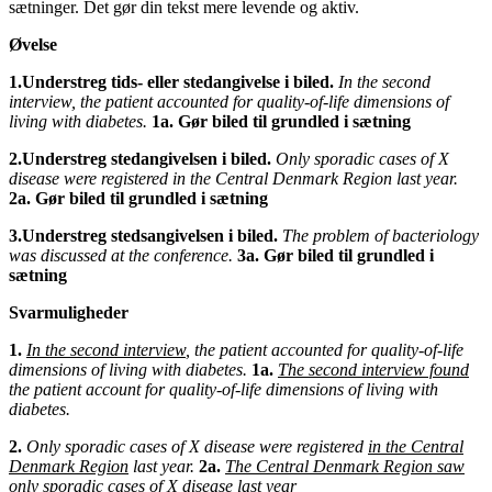
sætninger. Det gør din tekst mere levende og aktiv.
Øvelse
1.Understreg tids- eller stedangivelse i biled.
In the second
interview, the patient accounted for quality-of-life dimensions of
living with diabetes.
1a. Gør biled til grundled i sætning
2.Understreg stedangivelsen i biled.
Only sporadic cases of X
disease were registered in the Central Denmark Region last year.
2a. Gør biled til grundled i sætning
3.Understreg stedsangivelsen i biled.
The problem of bacteriology
was discussed at the conference.
3a. Gør biled til grundled i
sætning
Svarmuligheder
1.
In the second interview
, the patient accounted for quality-of-life
dimensions of living with diabetes.
1a.
The second interview found
the patient account for quality-of-life dimensions of living with
diabetes.
2.
Only sporadic cases of X disease were registered
in the Central
Denmark Region
last year.
2a.
The Central Denmark Region saw
only sporadic cases of X disease last year