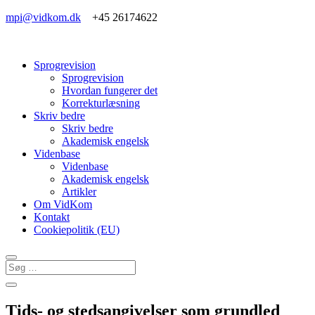
mpi@vidkom.dk
+45 26174622
Sprogrevision
Sprogrevision
Hvordan fungerer det
Korrekturlæsning
Skriv bedre
Skriv bedre
Akademisk engelsk
Videnbase
Videnbase
Akademisk engelsk
Artikler
Om VidKom
Kontakt
Cookiepolitik (EU)
Tids- og stedsangivelser som grundled