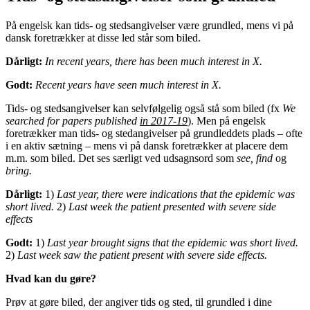
På engelsk kan tids- og stedsangivelser være grundled, mens vi på
dansk foretrækker at disse led står som biled.
Dårligt:
In recent years, there has been much interest in X.
Godt:
Recent years have seen much interest in X.
Tids- og stedsangivelser kan selvfølgelig også stå som biled (fx
We
searched for papers published
in 2017-19
). Men på engelsk
foretrækker man tids- og stedangivelser på grundleddets plads – ofte
i en aktiv sætning – mens vi på dansk foretrækker at placere dem
m.m. som biled. Det ses særligt ved udsagnsord som
see, find
og
bring.
Dårligt:
1)
Last year, there were indications that the epidemic was
short lived.
2)
Last week the patient presented with severe side
effects
Godt:
1)
Last year brought signs that the epidemic was short lived.
2)
Last week saw the patient present with severe side effects.
Hvad kan du gøre?
Prøv at gøre biled, der angiver tids og sted, til grundled i dine