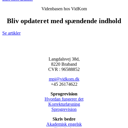
Videnbasen hos VidKom
Bliv opdateret med spændende indhold
Se artikler
Langdalsvej 38d,
8220 Braband
CVR : 96588852
mpi@vidkom.dk
+45 26174622
Sprogrevision
Hvordan fungerer det
Korrekturlæsning
Sprogrevision
Skriv bedre
Akademisk engelsk