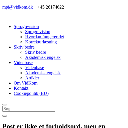
mpi@vidkom.dk
+45 26174622
Sprogrevision
Sprogrevision
Hvordan fungerer det
Korrekturlæsning
Skriv bedre
Skriv bedre
Akademisk engelsk
Videnbase
Videnbase
Akademisk engelsk
Artikler
Om VidKom
Kontakt
Cookiepolitik (EU)
Post er ikke et forholdsord, men en