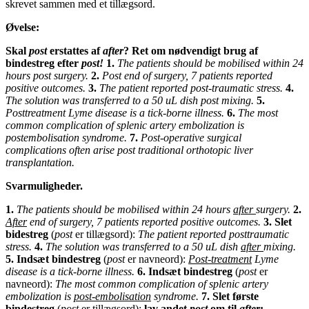
skrevet sammen med et tillægsord.
Øvelse:
Skal
post
erstattes af
after
? Ret om nødvendigt brug af
bindestreg efter
post!
1.
The patients should be mobilised within 24
hours post surgery.
2.
Post end of surgery, 7 patients reported
positive outcomes.
3.
The patient reported post-traumatic stress.
4.
The solution was transferred to a 50 uL dish post mixing.
5.
Posttreatment Lyme disease is a tick-borne illness.
6.
The most
common complication of splenic artery embolization is
postembolisation syndrome.
7.
Post-operative surgical
complications often arise post traditional orthotopic liver
transplantation.
Svarmuligheder.
1.
The patients should be mobilised within 24 hours
after
surgery.
2.
After
end of surgery, 7 patients reported positive outcomes.
3. Slet
bidestreg
(
post
er tillægsord):
The patient reported posttraumatic
stress.
4.
The solution was transferred to a 50 uL dish
after
mixing.
5. Indsæt bindestreg
(
post
er navneord):
Post-treatment
Lyme
disease is a tick-borne illness.
6. Indsæt bindestreg
(
post
er
navneord):
The most common complication of splenic artery
embolization is
post-embolisation
syndrome.
7.
Slet første
bindestreg
(
post
er tillægsord);
lav andet
post
om til
after
: