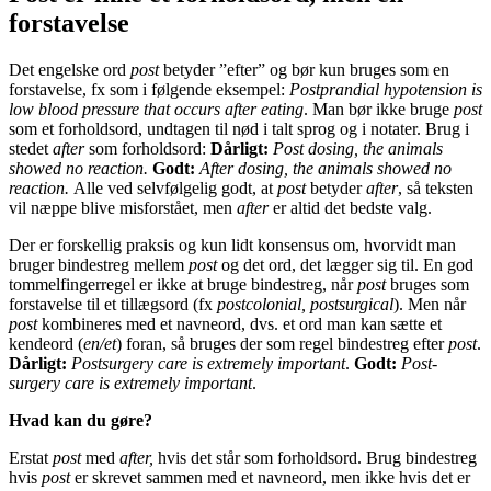
forstavelse
Det engelske ord
post
betyder ”efter” og bør kun bruges som en
forstavelse, fx som i følgende eksempel:
Postprandial hypotension is
low blood pressure that occurs after eating
. Man bør ikke bruge
post
som et forholdsord, undtagen til nød i talt sprog og i notater. Brug i
stedet
after
som forholdsord:
Dårligt:
Post dosing, the animals
showed no reaction.
Godt:
After dosing, the animals showed no
reaction.
Alle ved selvfølgelig godt, at
post
betyder
after
, så teksten
vil næppe blive misforstået, men
after
er altid det bedste valg.
Der er forskellig praksis og kun lidt konsensus om, hvorvidt man
bruger bindestreg mellem
post
og det ord, det lægger sig til. En god
tommelfingerregel er ikke at bruge bindestreg, når
post
bruges som
forstavelse til et tillægsord (fx
postcolonial, postsurgical
). Men når
post
kombineres med et navneord, dvs. et ord man kan sætte et
kendeord (
en/et
) foran, så bruges der som regel bindestreg efter
post
.
Dårligt:
Postsurgery care is extremely important
.
Godt:
Post-
surgery care is extremely important
.
Hvad kan du gøre?
Erstat
post
med
after,
hvis det står som forholdsord. Brug bindestreg
hvis
post
er skrevet sammen med et navneord, men ikke hvis det er